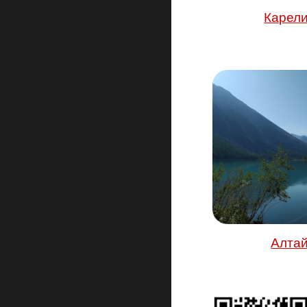
Карел
Алта