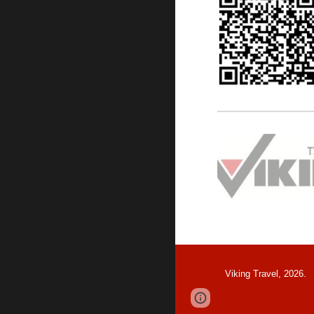
Viking Travel, 202
6
.
Page
Google Sites