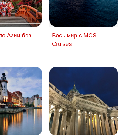
по Азии без
Весь мир с MCS
Сruises