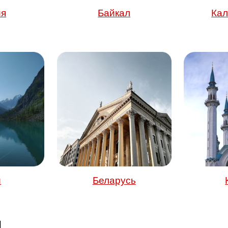
ия
Байкал
Кал
й
Беларусь