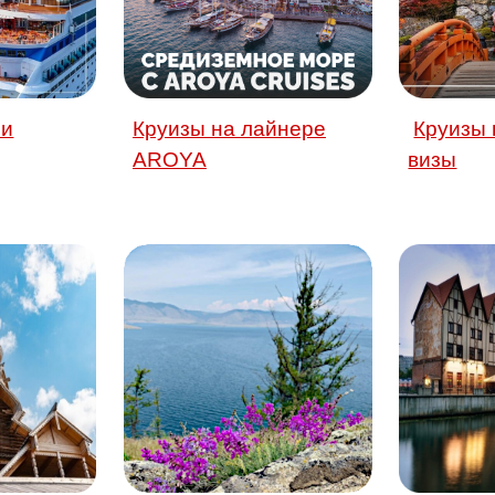
чи
Круизы на лайнере
Круизы 
AROYA
визы