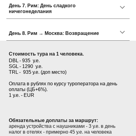
День 7.
Рим: День сладкого
ничегонеделания
День 8.
Рим → Москва: Возвращение
Стоимость тура на 1 человека.
DBL -
935
у.е.
SGL -
1290
у.е.
TRL - 935 у.е.
(доп место)
Оплата в рублях по курсу туроператора на день
оплаты (ЦБ+6%).
1 у.е. - EUR
Обязательные доплаты за маршрут:
аренда устройства с наушниками - 3 у.е. в день
налог в отелях - примерно 45 у.е. на человека