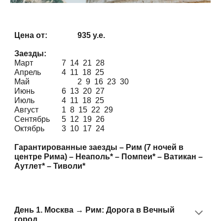
Цена от:
935 у.е.
Заезды:
Март
7 14 21 28
Апрель
4 11 18 25
Май
2 9 16 23 30
Июнь
6 13 20 27
Июль
4
11
18
25
Август
1
8
15
22
29
Сентябрь
5
12
19
26
Октябрь
3
10
17
24
Гарантированные заезды – Рим (7 ночей в
центре Рима) – Неаполь* – Помпеи* – Ватикан –
Аутлет* – Тиволи*
День 1.
Москва → Рим: Дорога в Вечный
город