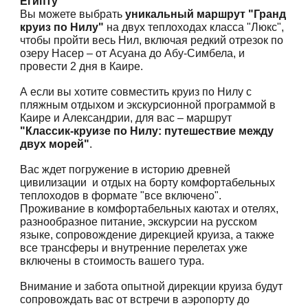
Египту
Вы можете выбрать
уникальный маршрут "Гранд
круиз по Нилу"
на двух теплоходах класса "Люкс",
чтобы пройти весь Нил, включая редкий отрезок по
озеру Насер – от Асуана до Абу-Симбела, и
провести 2 дня в Каире.
А если вы хотите совместить круиз по Нилу с
пляжным отдыхом и экскурсионной программой в
Каире и Александрии, для вас – маршрут
"Классик-круизе по Нилу: путешествие между
двух морей"
.
Вас ждет погружение в историю древней
цивилизации и отдых на борту комфортабельных
теплоходов в формате "все включено".
Проживание в комфортабельных каютах и отелях,
разнообразное питание, экскурсии на русском
языке, сопровождение дирекцией круиза, а также
все трансферы и внутренние перелетах уже
включены в стоимость вашего тура.
Внимание и забота опытной дирекции круиза будут
сопровождать вас от встречи в аэропорту до