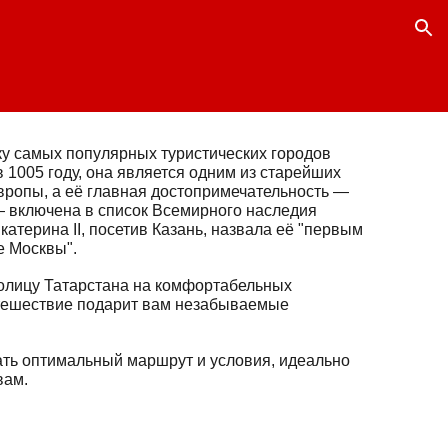
ion
ку самых популярных туристических городов
 1005 году, она является одним из старейших
вропы, а её главная достопримечательность —
— включена в список Всемирного наследия
терина II, посетив Казань, назвала её "первым
ле Москвы".
олицу Татарстана на комфортабельных
тешествие подарит вам незабываемые
ть оптимальный маршрут и условия, идеально
 вам.