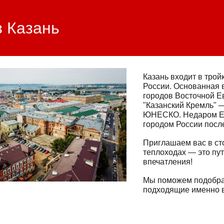
ip to main content
Skip to navigat
в Казань
Казань входит в трой
России. Основанная в
городов Восточной Е
"Казанский Кремль" 
ЮНЕСКО. Недаром Ека
городом России пос
Приглашаем вас в ст
теплоходах — это пу
впечатления!
Мы поможем подобра
подходящие именно