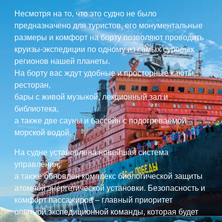
Несмотря на то, что это судно не было
предназначено для туристов, его монументальные
размеры и комфорт на борту позволяют проводить
круизы-экспедиции по одному из самых суровых
регионов нашей планеты.
На борту вас ждут удобные и просторные каюты,
ресторан,
бары с живой музыкой, лекционный зал и
библиотека,
а также две сауны и бассейн с подогреваемой
морской водой.
На судне установлена новейшая система
управления,
а также обновлен комплекс биологической защиты
атомной энергетической установки. Безопасность и
комфорт пассажиров – главный приоритет
опытной экспедиционной команды, которая будет