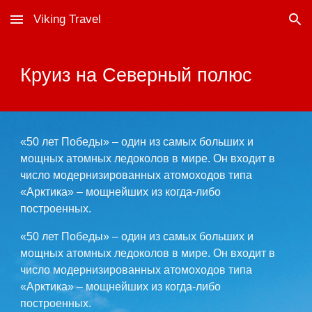
Viking Travel
Skip to main content
Skip to navigation
Круиз
на Северный полюс
«50 лет Победы» – один из самых больших и
мощных атомных ледоколов в мире. Он входит в
число модернизированных атомоходов типа
«Арктика» – мощнейших из когда-либо
построенных.
«50 лет Победы» – один из самых больших и
мощных атомных ледоколов в мире. Он входит в
число модернизированных атомоходов типа
«Арктика» – мощнейших из когда-либо
построенных.