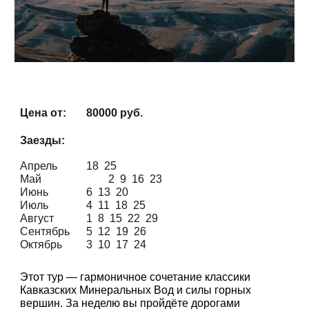
Цена от:
80
000
руб.
Заезды:
Апрель
18 25
Май
2 9 16 23
Июнь
6 13 20
Июль
4 11 18 25
Август
1 8 15 22 29
Сентябрь
5 12 19 26
Октябрь
3 10 17 24
Этот тур — гармоничное сочетание классики
Кавказских Минеральных Вод и силы горных
вершин. За неделю вы пройдёте дорогами