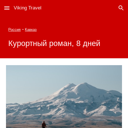
Viking Travel
Skip to main content
Skip to navigation
-
Россия
Кавказ
Курортный роман
,
8
дней