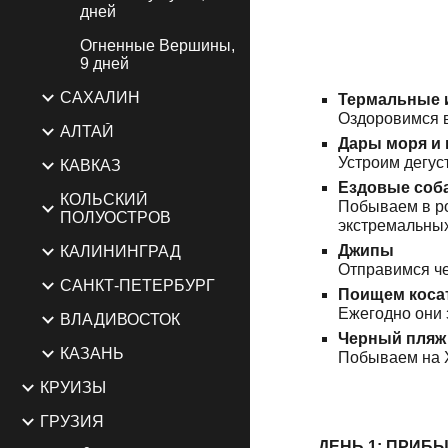
дней
Огненные Вершины,
9 дней
САХАЛИН
Термальные 
Оздоровимся в
АЛТАЙ
Дары моря и
Устроим дегус
КАВКАЗ
Ездовые соб
КОЛЬСКИЙ
Побываем в ро
ПОЛУОСТРОВ
экстремальных
Джипы
КАЛИНИНГРАД
Отправимся че
САНКТ-ПЕТЕРБУРГ
Поищем косат
Ежегодно они 
ВЛАДИВОСТОК
Черный пляж
КАЗАНЬ
Побываем на 
КРУИЗЫ
ГРУЗИЯ
ДЕНЬ 1: ПРИБ