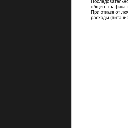
Последовательно
общего графика 
При отказе от лю
расходы (питание