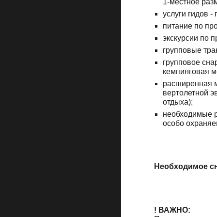
1-местное раз
услуги гидов -
питание по пр
экскурсии по 
групповые тра
групповое сна
кемпинговая ме
расширенная м
вертолетной э
отдыха);
необходимые 
особо охраняе
Необходимое с
! ВАЖНО: