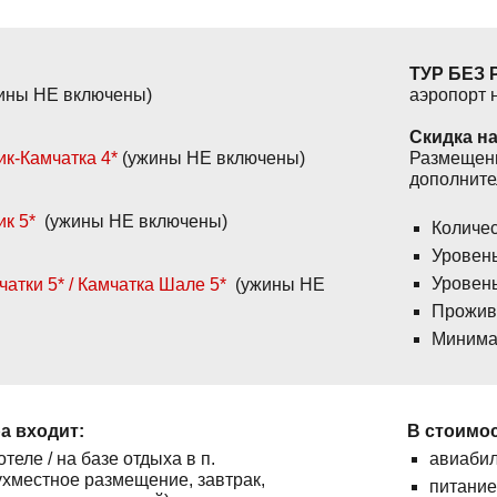
ТУР БЕЗ
ины НЕ включены)
аэропорт 
Скидка н
ик-Камчатка 4*
(ужины НЕ включены)
Размещени
дополните
ик 5*
(ужины НЕ включены)
Количес
Уровень
Уровен
чатки
5*
/
Камчатка Шале
5*
(ужины НЕ
Прожива
Минимал
ра входит:
В стоимос
теле / на базе отдыха в п.
авиабил
ухместное размещение, завтрак,
питание