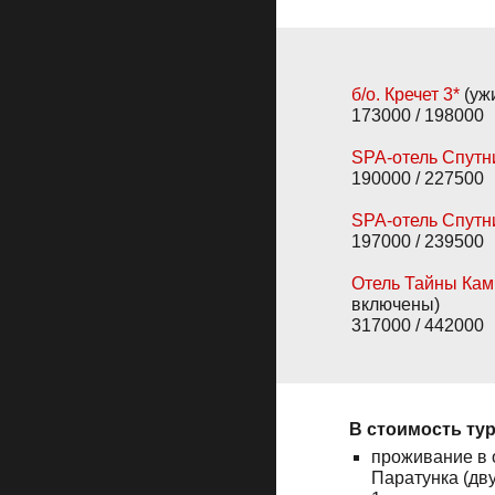
б/о. Кречет 3*
(уж
173000
/ 198000
SPA-отель Спутн
190000
/
227500
SPA-отель Спутн
197000
/
239500
Отель
Тайны Кам
включены)
317000
/
442000
В стоимость ту
проживание в о
Паратунка (дв