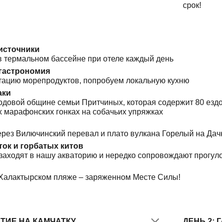
срок!
источники
 термальном бассейне при отеле каждый день
 гастрономия
тацию морепродуктов, попробуем локальную кухню
аки
довой общине семьи Притчиных, которая содержит 80 ездов
 марафонских гонках на собачьих упряжках
рез Вилючинский перевал и плато вулкана Горелый на Дач
ок и горбатых китов
заходят в нашу акваторию и нередко сопровождают прогул
Халактырском пляже – заряженном Месте Силы!
ЫТИЕ НА КАМЧАТКУ
ДЕНЬ 2: