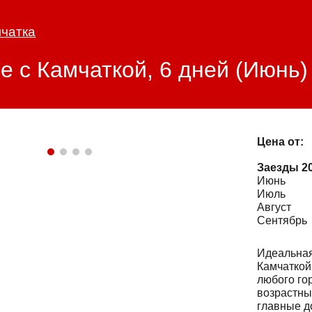
ip to main content
Skip to navigat
чатка
е с Камчаткой, 6 дней (Июнь)
Цена от:
Заезды 2
Июнь
Июль
Август
Сентябрь
Идеальная
Камчаткой
любого го
возрастны
главные д