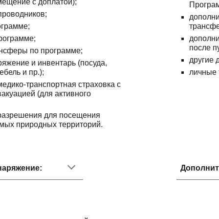
мещение с доплатой);
Програм
 проводников;
дополн
ограмме;
трансфе
программе;
дополни
после п
нсферы по программе;
другие 
ряжение и инвентарь (посуда,
бель и пр.);
личные 
едико-транспортная страховка с
вакуацией (для активного
разрешения для посещения
мых природных территорий.
наряжение:
Дополнит