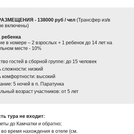
 РАЗМЕЩЕНИЯ
-
138000
руб / чел
(Трансфер из/в
не включены)
а ребенка
е в номере – 2 взрослых + 1 ребенок до 14 лет на
льном месте - 10%
тво гостей в сборной группе: до 15 человек
 сложности: низкий
ь комфортности: высокий
ние: 5 ночей в п. Паратунка
ьный возраст участников: от 5 лет
ть тура не входит:
еты до Камчатки и обратно;
 во время нахождения в отеле (см.