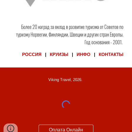
Более 20 наград за вклад в развитие туризма от Советов по
туризму Норвегии, Финляндии, Швеции и других стран Европы.
Год основания - 2001.
РОССИЯ
|
КРУИЗЫ
|
ИНФО
|
КОНТАКТЫ
Viking Travel, 202
6
.
Оплата Онлайн