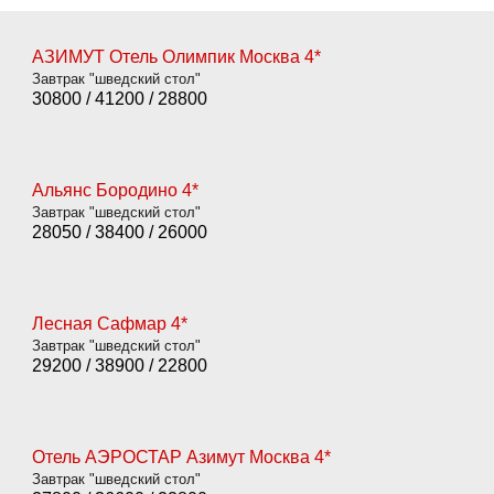
АЗИМУТ Отель Олимпик Москва
4*
Завтрак "шведский стол"
30800
/
41200
/
28800
Альянс Бородино 4*
Завтрак "шведский стол"
28050
/
38400
/
26000
Лесная Сафмар 4*
Завтрак "шведский стол"
2
920
0
/
38900
/
22800
Отель АЭРОСТАР Азимут Москва 4*
Завтрак "шведский стол"