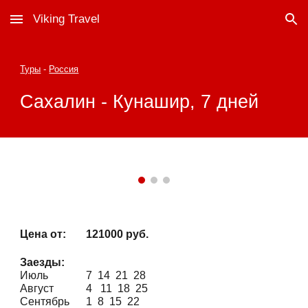
Viking Travel
Skip to main content
Skip to navigation
Туры
-
Россия
Сахалин - Кунашир, 7 дней
Цена от:
121000
руб.
Заезды:
Июль
7 14 21 28
Август
4 11 18 25
Сентябрь
1
8 15 22